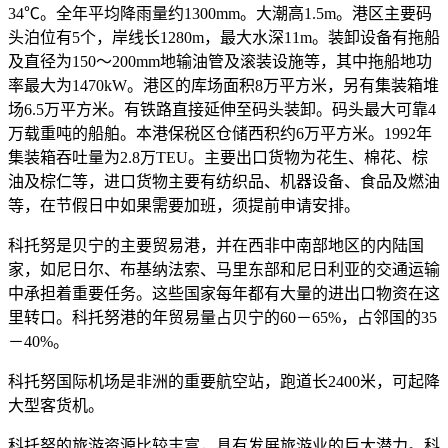
34℃。全年平均降雨量约1300mm。大潮高1.5m。港区主要码
头泊位有5个，岸线长1280m，最大水深11m。装卸设备有拖船
及直径为150～200mm地输油管及滚装设施等，其中拖船地功
率最大为1470kW。港区的库场面积8万平方米，另有集装箱堆
场6.5万平方米。有铁路直接延伸至码头装卸。码头最大可靠4
万载重吨的船舶。本港保税区仓储西积约6万平方米。1992年
集装箱吞吐量为2.8万TEU。主要出口货物为花生、棉花、棕
油及棕仁等，进口货物主要有纺织品、机器设备、食品及燃油
等，在节假日中如果需要加班，须提前申请安排。
科托努是贝宁的主要贸易港，并在西非中南部地区的内陆国
家，如尼日尔、布基纳法索、马里东部和尼日利亚的交通运输
中承担着重要任务。这些国家每年都有大量的进出口物资在这
里转口。科托努港的年贸易量占贝宁的60－65%，占邻国的35
－40%。
科托努国际机场是非洲的重要航空站，跑道长2400米，可起降
大型客货机。
科托努的旅游资源比较丰富，具有发展旅游业的巨大潜力。科