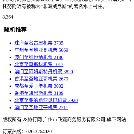
托努附近有被称为“非洲威尼斯”的著名水上村庄。
8,364
随机推荐
珠海至名古屋机票
3735
广州至圣地亚哥机票
5069
澳门至维也纳机票
2186
北京至莫斯科机票
1017
澳门至阿姆斯特丹机票
3820
香港至圣地亚哥机票
2679
成都至爱丁堡机票
3002
香港至凯恩斯机票
3109
北京至亚的斯亚贝巴机票
3920
澳门至圣地亚哥机票
2711
版权所有 28旅行网
广州市飞瀛商务服务有限公司-旗下网站
订票热线：020-32640201