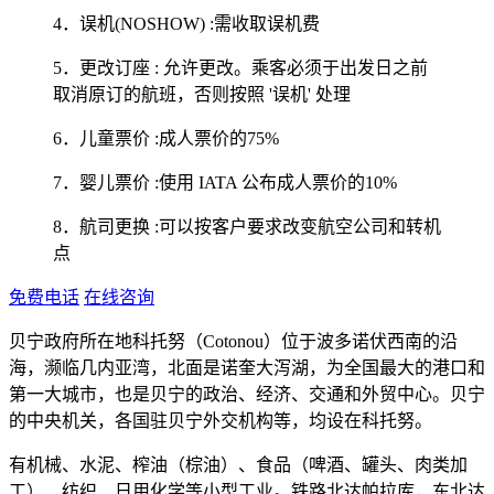
4．误机(NOSHOW) :需收取误机费
5．更改订座 : 允许更改。乘客必须于出发日之前
取消原订的航班，否则按照 '误机' 处理
6．儿童票价 :成人票价的75%
7．婴儿票价 :使用 IATA 公布成人票价的10%
8．航司更换 :可以按客户要求改变航空公司和转机
点
免费电话
在线咨询
贝宁政府所在地科托努（Cotonou）位于波多诺伏西南的沿
海，濒临几内亚湾，北面是诺奎大泻湖，为全国最大的港口和
第一大城市，也是贝宁的政治、经济、交通和外贸中心。贝宁
的中央机关，各国驻贝宁外交机构等，均设在科托努。
有机械、水泥、榨油（棕油）、食品（啤酒、罐头、肉类加
工）、纺织、日用化学等小型工业。铁路北达帕拉库，东北达