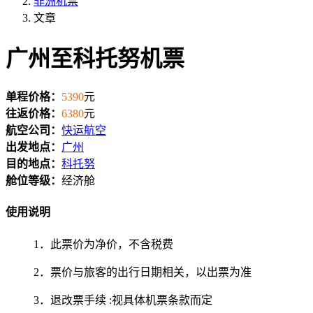
非洲机票
文章
广州至科托努机票
单程价格：
5390
元
往返价格：
6380
元
航空公司：
快运航空
出发地点：
广州
目的地点：
科托努
舱位等级：
经济舱
使用说明
1．此票价为净价，不含税费
2．票价与旅客的出行日期相关，以出票为准
3．退改票手续 :视具体机票条款而定